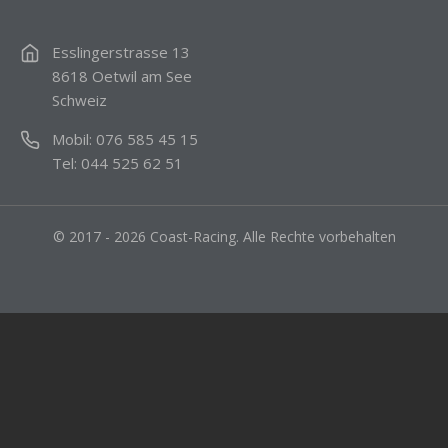
Esslingerstrasse 13
8618 Oetwil am See
Schweiz
Mobil:
076 585 45 15
Tel:
044 525 62 51
© 2017 - 2026 Coast-Racing. Alle Rechte vorbehalten